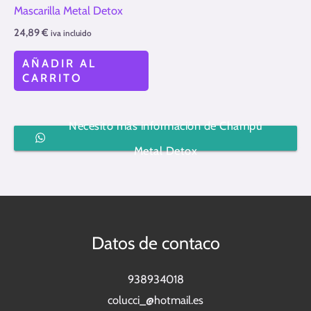
Mascarilla Metal Detox
24,89
€
iva incluido
AÑADIR AL
CARRITO
Necesito más información de Champú
Metal Detox
Datos de contaco
938934018
colucci_@hotmail.es