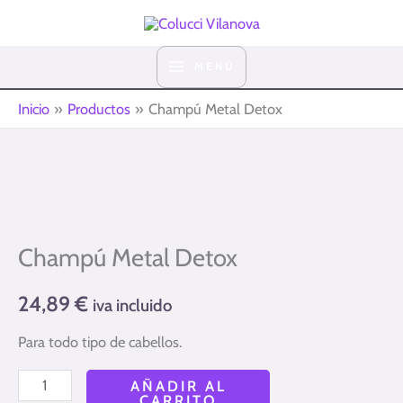
Ir
al
contenido
MENÚ
Inicio
Productos
Champú Metal Detox
Champú
Metal
Champú Metal Detox
Detox
cantidad
24,89
€
iva incluido
Para todo tipo de cabellos.
AÑADIR AL
CARRITO