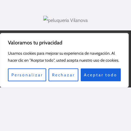
Valoramos tu privacidad
Datos de contaco
Usamos cookies para mejorar su experiencia de navegación. Al
hacer clic en "Aceptar todo", usted acepta nuestro uso de cookies.
938934018
colucci_@hotmail.es
Personalizar
Rechazar
Aceptar todo
Rambla Salvador Samà 25, Vilanova i la Geltrú, 08800.
Quick Links
Nosotras
Contacto